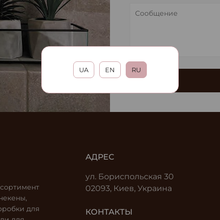
UA
EN
RU
АДРЕС
ул. Бориспольская 30
ссортимент
02093, Киев, Украина
некены,
оробки для
КОНТАКТЫ
ли для