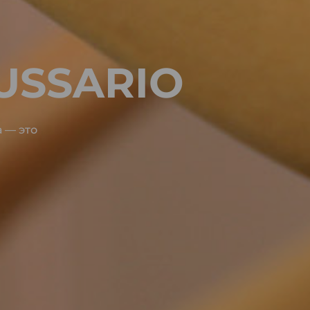
USSARIO
 — это