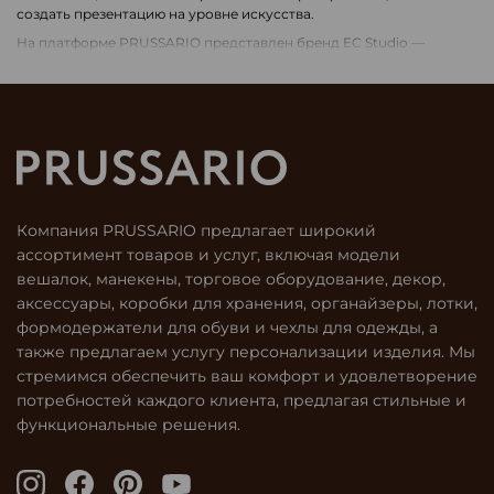
создать презентацию на уровне искусства.
На платформе PRUSSARIO представлен бренд EC Studio —
независимый производитель, специализирующийся на создании
элегантных дисплеев для презентации аксессуаров и хранения
предметов гардероба. Коллекции EC Studio — это сочетание
итальянского дизайна, современных материалов и премиального
подхода к функциональности.
Философия бренда EC Studio
Бренд EC Studio был основан на понимании того, что аксессуары
Компания PRUSSARIO предлагает широкий
заслуживают собственной сцены. Идеально скроенное пальто,
ассортимент товаров и услуг, включая модели
сумка из натуральной кожи, шёлковый галстук — каждый
предмет должен быть подан с уважением к форме и текстуре.
вешалок, манекены, торговое оборудование, декор,
Именно для этого EC Studio создаёт:
аксессуары, коробки для хранения, органайзеры, лотки,
лаконичные, но выразительные дисплеи для демонстрации
формодержатели для обуви и чехлы для одежды, а
аксессуаров;
также предлагаем услугу персонализации изделия. Мы
продуманные решения для хранения украшений, платков,
стремимся обеспечить ваш комфорт и удовлетворение
ремней, часов;
потребностей каждого клиента, предлагая стильные и
стойки и платформы для визуального порядка и эстетики.
функциональные решения.
Каждое изделие создаётся как законченный арт-объект: не
только функциональный, но и визуально сильный.