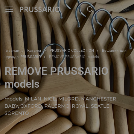
0
P/SHOP
Главная
Каталог
PRUSSARIO COLLECTION
Вешалки для
одежды PRUSSARIO
REMOVE PRUSSARIO models
REMOVE PRUSSARIO
models
models: MILAN, NICE, MILORD, MANCHESTER,
BABY, OXFORD, PALERMO, ROYAL, SEATLE,
SORENTO