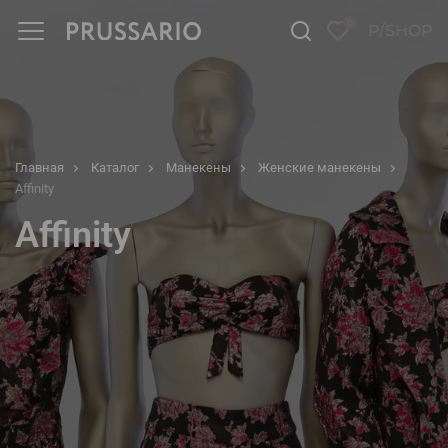
0
P/SHOP
Главная
Каталог
Манекены
Женские манекены
Affinity
Affinity