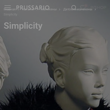
0
P/SHOP
Главная
Каталог
Манекены
Детские манекены
Simplicity
Simplicity